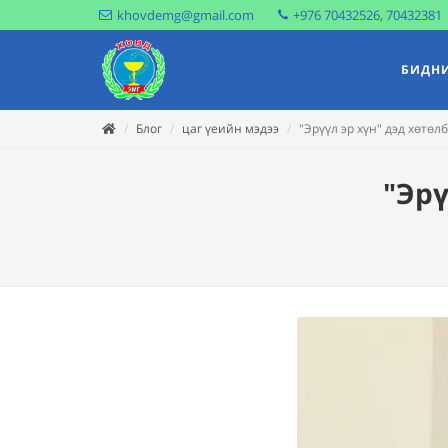
khovdemg@gmail.com
+976 70432526, 70432381
БИДНИ
Блог
цаг үеийн мэдээ
"Эрүүл эр хүн" дэд хөтө
"Эрү