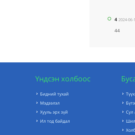
4
2024-06-1
44
Үндсэн холбоос
Бус
Бидний тухай
Түү
Мэдээлэл
Бүтэ
Хууль эрх зүй
Сул
Ил тод байдал
Шил
Холб