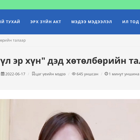
Й ТУХАЙ
ЭРХ ЗҮЙН АКТ
МЭДЭЭ МЭДЭЭЛЭЛ
ИЛ ТОД
лбөрийн талаар
үл эр хүн" дэд хөтөлбөрийн т
2022-06-17
цаг үеийн мэдээ
645
уншсан
1
минут уншина