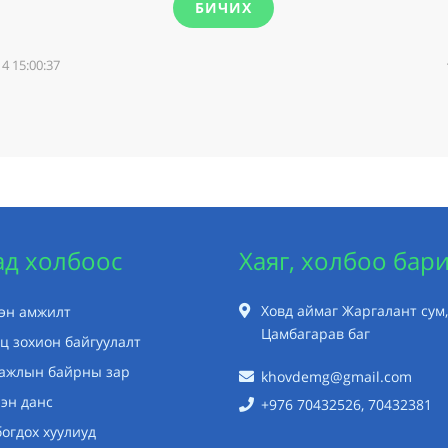
БИЧИХ
4 15:00:37
ад холбоос
Хаяг, холбоо бар
Ховд аймаг Жаргалант сум,
хэн амжилт
Цамбагарав баг
ц зохион байгуулалт
 ажлын байрны зар
khovdemg@gmail.com
эн данс
+976 70432526, 70432381
огдох хуулиуд