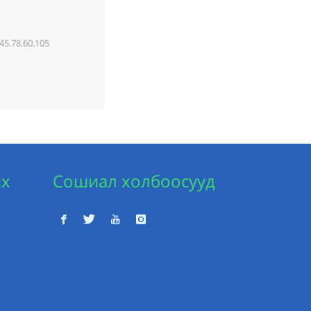
45.78.60.105
их
Сошиал холбоосууд